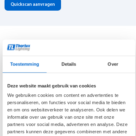
Quickscan aanvragen
Flexibele controle en onderhoud
Met centrale monitoring en beheer via SmartScan beheer je
Toestemming
Details
Over
verlichting eenvoudig, detecteer je storingen snel en plan je
onderhoud efficiënt. Dat zorgt voor continu goede verlichting
zonder verrassingen.
Deze website maakt gebruik van cookies
We gebruiken cookies om content en advertenties te
Energiebesparing en lagere
personaliseren, om functies voor social media te bieden
operationele kosten
en om ons websiteverkeer te analyseren. Ook delen we
informatie over uw gebruik van onze site met onze
Doordat lampen alleen branden wanneer dat nodig is en
partners voor social media, adverteren en analyse. Deze
energie-efficiënte led verlichting wordt gebruikt, dalen
partners kunnen deze gegevens combineren met andere
energiekosten aanzienlijk. Ook beheer en onderhoud vereisen