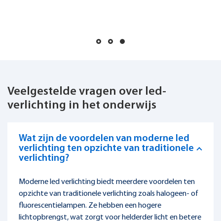
verlichting in het onderwijs
Wat zijn de voordelen van moderne led
verlichting ten opzichte van traditionele
verlichting?
Moderne led verlichting biedt meerdere voordelen ten
opzichte van traditionele verlichting zoals halogeen- of
fluorescentielampen. Ze hebben een hogere
lichtopbrengst, wat zorgt voor helderder licht en betere
zichtbaarheid in onderwijsgebouwen. Daarnaast is het
energieverbruik lager, wat kan leiden tot aanzienlijke
kostenbesparingen op lange termijn. Led verlichting
brandt ook langer, wat betekent dat er minder vaak
lampen vervangen hoeven te worden, wat
onderhoudskosten en -tijd vermindert.