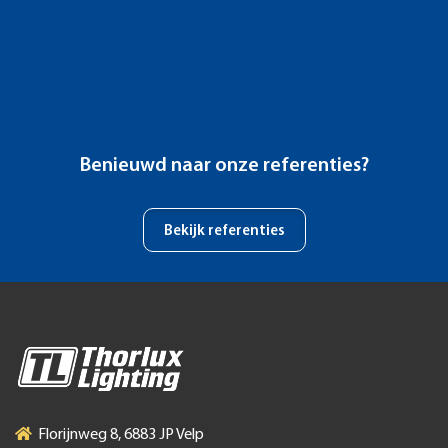
Bekijk referenties
Florijnweg 8, 6883 JP Velp
Postbus 43, 6880 AA Velp
026 3 845 959
info@thorlux.nl