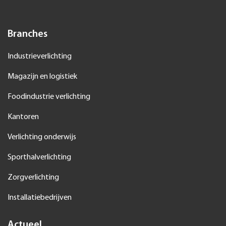
Kantoren
Verlichting onderwijs
Sporthalverlichting
Zorgverlichting
Installatiebedrijven
Actueel
De valkuilen van retrofitten met led-buizen
Energiebesparingsplicht, wat betekent dat voor mij?
Bedrijven moeten aan de slag met energiebesparing
Driedubbel besparen met slimme lichtoplossingen van Thorlux