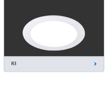
R3
Cirkelvormige led-inbouwspot met randverlichting.
Voorzien van LUX GUARD led-bescherming.
Veelgestelde vragen over led-