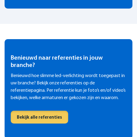
Benieuwd naar referenties in jouw
branche?
Benieuwd hoe slimme led-verlichting wordt toegepast in
uw branche? Bekijk onze referenties op de
referentiepagina. Per referentie kun je foto’s en/of video’s
bekijken, welke armaturen er gekozen zijn en waarom.
Bekijk alle referenties