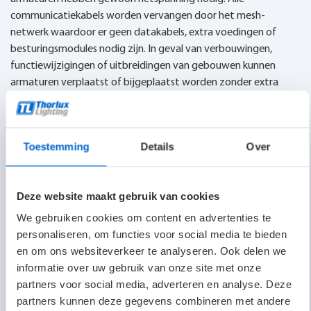
communicatiekabels worden vervangen door het mesh-
netwerk waardoor er geen datakabels, extra voedingen of
besturingsmodules nodig zijn. In geval van verbouwingen,
functiewijzigingen of uitbreidingen van gebouwen kunnen
armaturen verplaatst of bijgeplaatst worden zonder extra
bekabeling, en dus ook zonder extra kosten.
Daarnaast is integratie met een gebouwbeheersysteem
mogelijk, maar niet noodzakelijk. In vergelijking met andere
Toestemming
Details
Over
(bedrade) beheersystemen zoals DALI liggen de kosten van
draadloze monitoring lager. En dat met dezelfde
bedrijfszekerheid als van reguliere decentraal gevoede
Deze website maakt gebruik van cookies
armaturen! Je bent niet meer alleen afhankelijk van het correct
We gebruiken cookies om content en advertenties te
functioneren van de armaturen, de constante aanwezigheid
personaliseren, om functies voor social media te bieden
van de netspanning en de inspectiediscipline. Het systeem
en om ons websiteverkeer te analyseren. Ook delen we
bewaakt zichzelf. Een veilige gedachte.
informatie over uw gebruik van onze site met onze
partners voor social media, adverteren en analyse. Deze
Met behulp van een infrarood afstandsbediening kunnen
partners kunnen deze gegevens combineren met andere
armaturen zeer snel en eenvoudig door de Thorlux