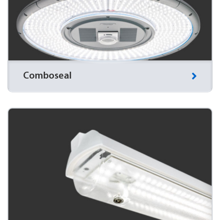
Thoroproof
Dit waterdichte, non-toxische, gemakkelijk reinigbare
en robuuste armatuur heeft een verminderd
besmettingsrisico.