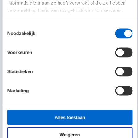
informatie die u aan ze heeft verstrekt of die ze hebben
servicetechnicus in bedrijf worden gesteld.
verzameld op basis van uw gebruik van hun services.
Toestemmingsselectie
Noodzakelijk
Voorkeuren
Statistieken
Marketing
Alles toestaan
Gebruikersvriendelijk
Het systeem is toegankelijk via een webbrowser zonder
Weigeren