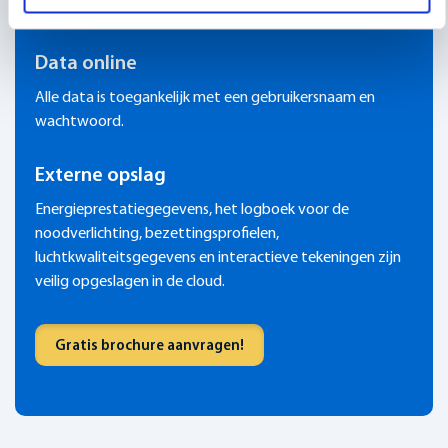
specifieke app of software.
Data online
Alle data is toegankelijk met een gebruikersnaam en
wachtwoord.
Externe opslag
Energieprestatiegegevens, het logboek voor de
noodverlichting, bezettingsprofielen,
luchtkwaliteitsgegevens en interactieve tekeningen zijn
veilig opgeslagen in de cloud.
Gratis brochure aanvragen!