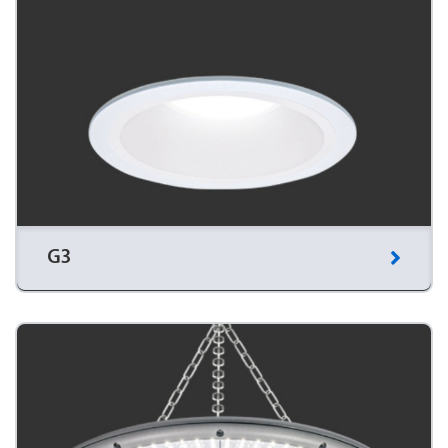
Hi-Style
Inlegpaneel voor een systeemplafond met led-
verlichting. Dit led-paneel is een gesloten ontwerp.