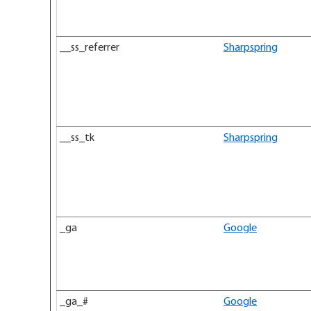
__ss_referrer
Sharpspring
__ss_tk
Sharpspring
_ga
Google
_ga_#
Google