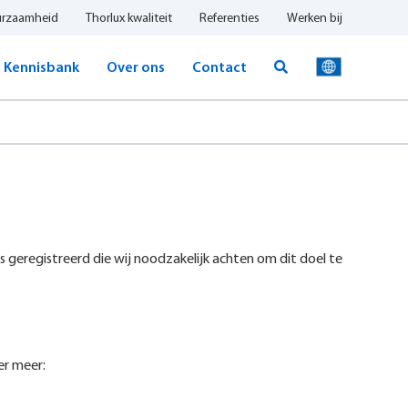
urzaamheid
Thorlux kwaliteit
Referenties
Werken bij
Kennisbank
Over ons
Contact
s geregistreerd die wij noodzakelijk achten om dit doel te
er meer: