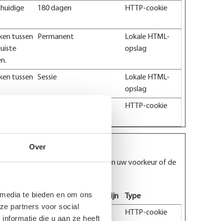
 huidige
180 dagen
HTTP-cookie
ken tussen
Permanent
Lokale HTML-
uiste
opslag
n.
ken tussen
Sessie
Lokale HTML-
opslag
ebruiker
1 dag
HTTP-cookie
Over
g van de website, zoals de taal van uw voorkeur of de
 media te bieden en om ons
Maximale bewaartermijn
Type
ze partners voor social
 Dit
1 dag
HTTP-cookie
nformatie die u aan ze heeft