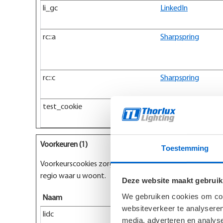
li_gc
LinkedIn
rc::a
Sharpspring
rc::c
Sharpspring
test_cookie
Google
Voorkeuren (1)
Toestemming
Voorkeurscookies zorgen ervoor dat een website informa
regio waar u woont.
Deze website maakt gebruik
We gebruiken cookies om cont
Naam
Aanbieder
websiteverkeer te analyseren
lidc
LinkedIn
media, adverteren en analys