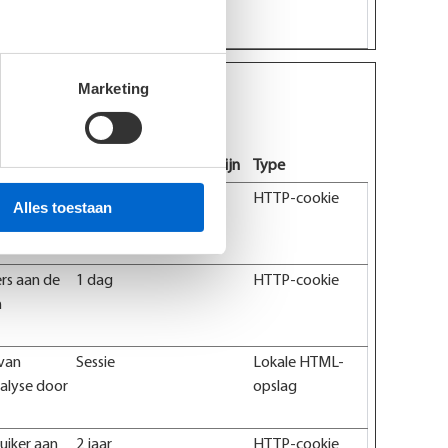
 om de
Marketing
 te verzamelen en te rapporteren.
Maximale bewaartermijn
Type
te. Deze
1 dag
HTTP-cookie
Alles toestaan
rs aan de
1 dag
HTTP-cookie
n
 van
Sessie
Lokale HTML-
nalyse door
opslag
uiker aan
2 jaar
HTTP-cookie