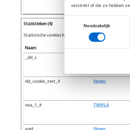
verstrekt of die ze hebben v
Toestemmingsselectie
Statistieken (4)
Noodzakelijk
Statistische cookies helpen eigenaren van websites be
Naam
Aanbieder
_dd_s
Vimeo
dd_cookie_test_#
Vimeo
visa_1_#
TWIPLA
vuid
Vimeo