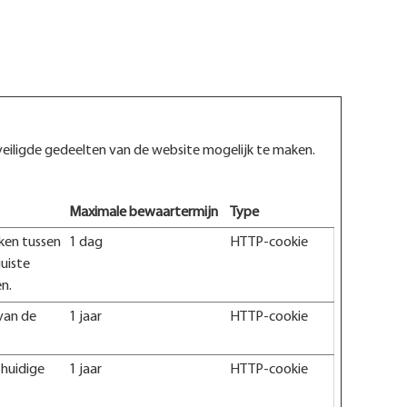
veiligde gedeelten van de website mogelijk te maken.
Maximale bewaartermijn
Type
ken tussen
1 dag
HTTP-cookie
uiste
n.
van de
1 jaar
HTTP-cookie
 huidige
1 jaar
HTTP-cookie