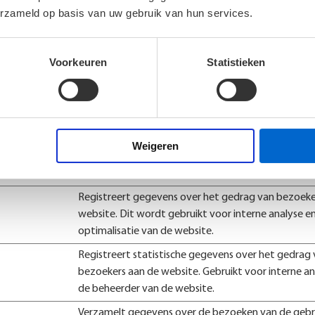
wordt gebruikt in samenhang met trafficverdeling,
erzameld op basis van uw gebruik van hun services.
gebruikerservaring te optimaliseren.
Voorkeuren
Statistieken
grijpen hoe bezoekers hun website gebruiken, door anoniem gegevens
Doel
Registreert de snelheid en prestaties van de websi
Weigeren
functie kan worden gebruikt ivoor statistieken en
trafficverdeling.
Registreert gegevens over het gedrag van bezoeke
website. Dit wordt gebruikt voor interne analyse e
optimalisatie van de website.
Registreert statistische gegevens over het gedrag
bezoekers aan de website. Gebruikt voor interne a
de beheerder van de website.
Verzamelt gegevens over de bezoeken van de gebr