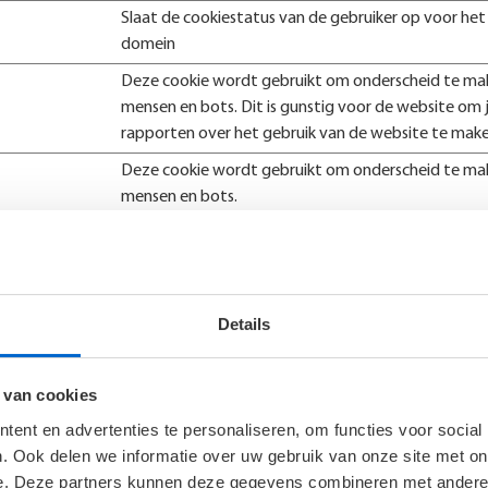
Slaat de cookiestatus van de gebruiker op voor het
domein
Deze cookie wordt gebruikt om onderscheid te ma
mensen en bots. Dit is gunstig voor de website om j
rapporten over het gebruik van de website te make
Deze cookie wordt gebruikt om onderscheid te ma
mensen en bots.
Gebruikt om te controleren of de browser van de g
cookies ondersteunt.
Details
tie kan onthouden die van invloed is op het gedrag en de vormgevin
 van cookies
ent en advertenties te personaliseren, om functies voor social
Doel
. Ook delen we informatie over uw gebruik van onze site met on
Registreert welk servercluster de bezoeker bedient.
e. Deze partners kunnen deze gegevens combineren met andere i