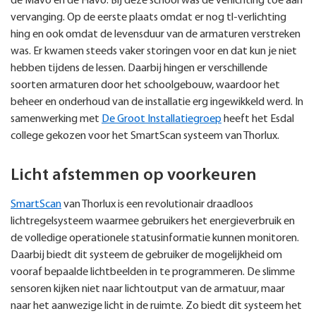
de Mavo en de Havo. Bij deze school was de verlichting toe aan
vervanging. Op de eerste plaats omdat er nog tl-verlichting
hing en ook omdat de levensduur van de armaturen verstreken
was. Er kwamen steeds vaker storingen voor en dat kun je niet
hebben tijdens de lessen. Daarbij hingen er verschillende
soorten armaturen door het schoolgebouw, waardoor het
beheer en onderhoud van de installatie erg ingewikkeld werd. In
samenwerking met
De Groot Installatiegroep
heeft het Esdal
college gekozen voor het SmartScan systeem van Thorlux.
Licht afstemmen op voorkeuren
SmartScan
van Thorlux is een revolutionair draadloos
lichtregelsysteem waarmee gebruikers het energieverbruik en
de volledige operationele statusinformatie kunnen monitoren.
Daarbij biedt dit systeem de gebruiker de mogelijkheid om
vooraf bepaalde lichtbeelden in te programmeren. De slimme
sensoren kijken niet naar lichtoutput van de armatuur, maar
naar het aanwezige licht in de ruimte. Zo biedt dit systeem het