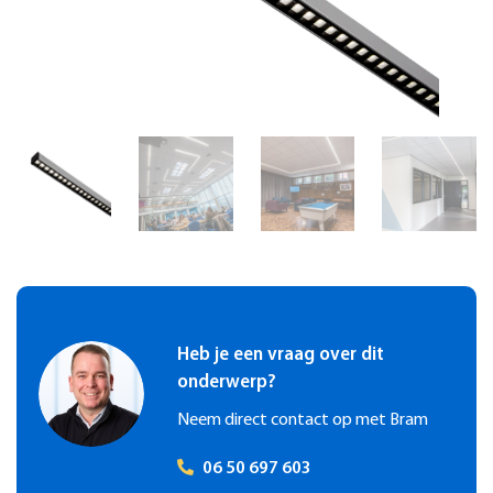
plattegrond. Lichtregelingen kunnen vanaf de werkplek online
gedaan worden en er is een volledige vrijheid om verschillende
scènes in te programmeren. Daarbij hebben de SmartScan
sensoren de mogelijkheid om andere data te meten en te
monitoren. Denk hierbij aan temperatuur, het CO2 gehalte en
de ruimtebezetting. Vanzelfsprekend is al deze informatie
beschikbaar in de online portal. Famostar SmartScan
noodverlichtingsarmaturen kunnen op hetzelfde SmartScan
portal geïntegreerd worden, waardoor op de meest
eenvoudige wijze voldaan wordt aan de wettelijke eis tot het
bijhouden van een logboek. Dit alles maakt SmartScan een
innovatieve one-stop-shop in duurzaam gebouwbeheer.
Heb je een vraag over dit
onderwerp?
Neem direct contact op met Bram
06 50 697 603