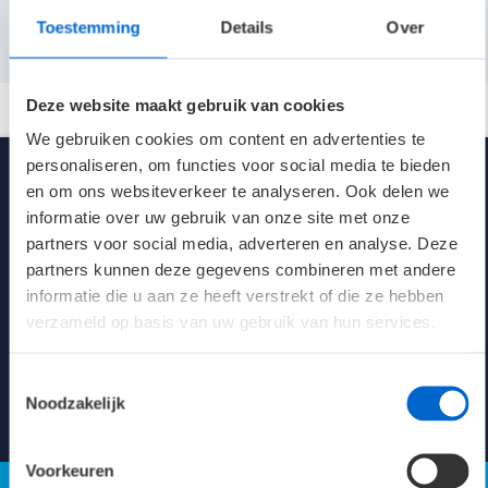
Aansluitwaarden (max. armaturen per groep)
Toestemming
Details
Over
Lichtstroom
5070 lm
Spanning
230V AC/DC
Deze website maakt gebruik van cookies
We gebruiken cookies om content en advertenties te
Kleur
aluminium
personaliseren, om functies voor social media te bieden
en om ons websiteverkeer te analyseren. Ook delen we
Afmetingen
3600 x 24 x 24 mm
informatie over uw gebruik van onze site met onze
partners voor social media, adverteren en analyse. Deze
Klasse
I
partners kunnen deze gegevens combineren met andere
informatie die u aan ze heeft verstrekt of die ze hebben
Levensduur 25°C
100K L80/B10
verzameld op basis van uw gebruik van hun services.
Kennisbank verlichting
energie-efficiëntie
123.7 LL/cW
Toestemmingsselectie
Noodzakelijk
Verblindingswaarde UGR
Naar Kennisbank
X=4; Y=8; S=0.25H
Axiaal 19.3
Parallel 18.6
Voorkeuren