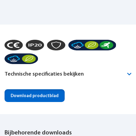
Technische specificaties bekijken
Montagewijze
Plafond opbouw
Download productblad
Noodverlichting geïntegreerd
Optioneel
IP-klasse
IP20
Bijbehorende downloads
Dimbaar
Ja