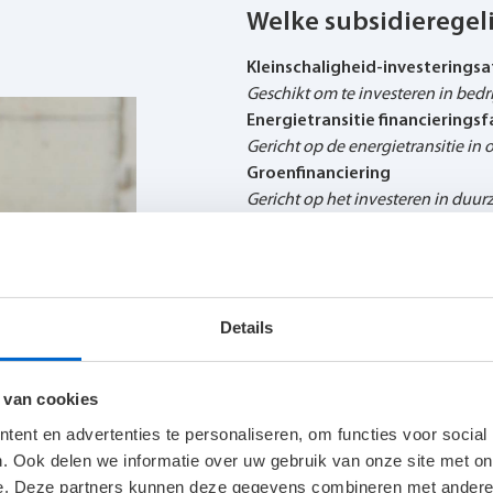
Welke subsidieregel
Kleinschaligheid-investeringsaf
Geschikt om te investeren in bedr
Energietransitie financieringsfa
Gericht op de energietransitie i
Groenfinanciering
Gericht op het investeren in duur
Subsidieregeling stimulering
Amateursportorganisaties kunnen
het onderhoud van sportaccommod
regeling.
Details
Regeling specifieke uitkering s
Subsidie gericht op het in stand
sportmateriaal. Led-verlichting va
 van cookies
Regeling energie-efficiëntie g
ent en advertenties te personaliseren, om functies voor social
Subsidie voor glastuinders om en
. Ook delen we informatie over uw gebruik van onze site met on
overstap naar duurzame verlichti
e. Deze partners kunnen deze gegevens combineren met andere i
Milieu-investeringsaftrek (MIA