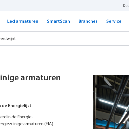
Du
Led armaturen
SmartScan
Branches
Service
verdwijnt
uinige armaturen
de Energielijst.
erd in de Energie-
nergiezuinige armaturen (EIA)