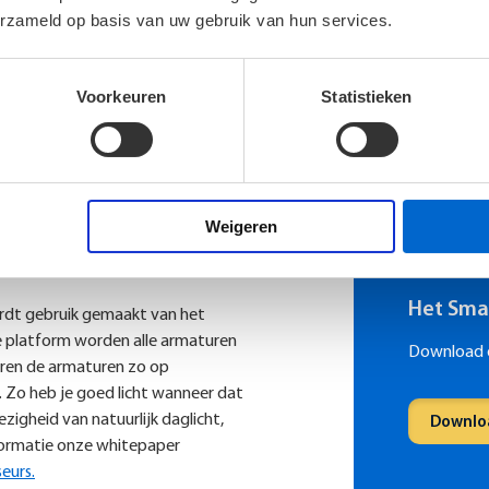
erzameld op basis van uw gebruik van hun services.
Hoewel niet direct opgenomen op d
ontstaan bij het investeren in duu
Situatie in maart 2023. Afkomstig
Voorkeuren
Statistieken
Weigeren
Het Sma
rdt gebruik gemaakt van het
 platform worden alle armaturen
Download 
eren de armaturen zo op
. Zo heb je goed licht wanneer dat
ezigheid van natuurlijk daglicht,
Downlo
nformatie onze whitepaper
eurs.