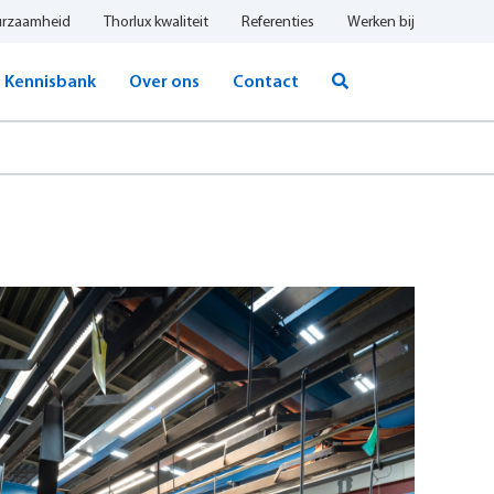
urzaamheid
Thorlux kwaliteit
Referenties
Werken bij
Kennisbank
Over ons
Contact