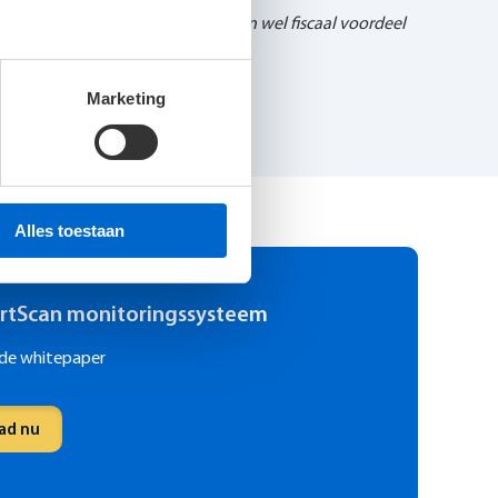
e lijst, kan er via deze regelingen wel fiscaal voordeel
rzame led-verlichting.
 van
metledkanhet
.
Marketing
Alles toestaan
rtScan monitoringssysteem
de whitepaper
ad nu