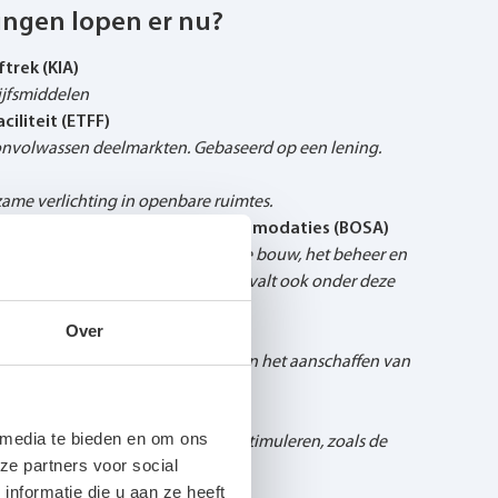
ingen lopen er nu?
trek (KIA)
ijfsmiddelen
ciliteit (ETFF)
n onvolwassen deelmarkten. Gebaseerd op een lening.
zame verlichting in openbare ruimtes.
 bouw en onderhoud sportaccommodaties (BOSA)
 deze regeling aanvragen voor de bouw, het beheer en
aties. Duurzame ledverlichting valt ook onder deze
Over
timulering sport (SPUK)
 houden van sportaccommodaties en het aanschaffen van
lt hier ook onder.
lastuinbouw (EG)
 media te bieden en om ons
ergiebesparende maatregelen te stimuleren, zoals de
ze partners voor social
ng.
nformatie die u aan ze heeft
 en VAMIL)