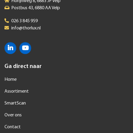
Florijnweg 8, 6883 JP Velp
Postbus 43, 6880 AA Velp
026 3 845 959
info@thorlux.nl
Ga direct naar
Home
Assortiment
SmartScan
Over ons
Contact