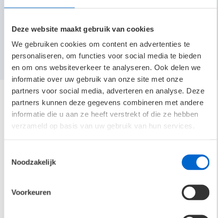
Graag gaan we hierover in gesprek. Over subsidies en
wetgeving, over GACS en gebouwbeheer, en vooral over hoe u
vandaag keuzes kunt maken die uw gebouwen voorbereiden
Deze website maakt gebruik van cookies
op morgen. Neem contact met ons op en ontdek hoe
We gebruiken cookies om content en advertenties te
verlichting méér kan zijn dan alleen licht.
personaliseren, om functies voor social media te bieden
en om ons websiteverkeer te analyseren. Ook delen we
informatie over uw gebruik van onze site met onze
partners voor social media, adverteren en analyse. Deze
partners kunnen deze gegevens combineren met andere
informatie die u aan ze heeft verstrekt of die ze hebben
verzameld op basis van uw gebruik van hun services.
Andere blogs
Toestemmingsselectie
Noodzakelijk
Voorkeuren