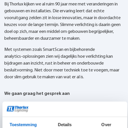
Bij Thorlux kijken we al ruim 90 jaar mee met veranderingen in
gebouwen en installaties. Die ervaring leert dat echte
vooruitgang zelden zit in losse innovaties, maar in doordachte
keuzes voor de lange termijn. Slimme verlichting is daarin geen
doel op zich, maar een middel om gebouwen begrijpelijker,
beheersbaarder en duurzamer te maken.
Met systemen zoals SmartScan en bijbehorende
analytics‑oplossingen zien wij dagelijks hoe verlichting kan
bijdragen aan inzicht, rust in beheer en onderbouwde
besluitvorming. Niet door meer techniek toe te voegen, maar
door slim gebruik te maken van wat er al is.
We gaan graag het gesprek aan
De rol van verlichting verandert. Van energieverbruiker naar
databron. Van kostenpost naar infrastructuur. Van losse
installatie naar integraal onderdeel van gebouwbeheer.
Toestemming
Details
Over