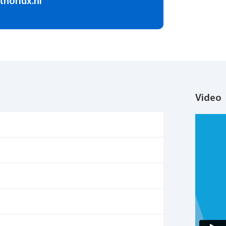
thorlux.nl
Video