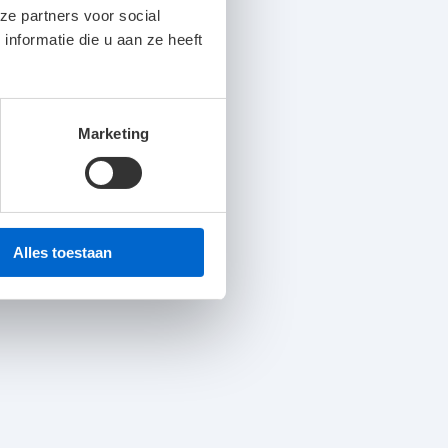
ze partners voor social
nformatie die u aan ze heeft
43180 lm
230V AC/DC
Marketing
zilver
1408 x 227 x 50 mm
-20 tot 40°C
Alles toestaan
1
100K L70/B10
163.6 LL/cW
X=4; Y=8; S=1H