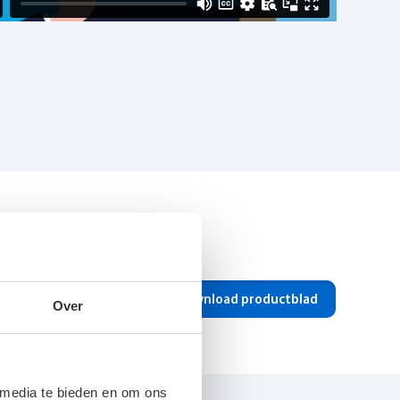
Download productblad
Over
Poedergecoate verzinkt stalen body
 media te bieden en om ons
264W