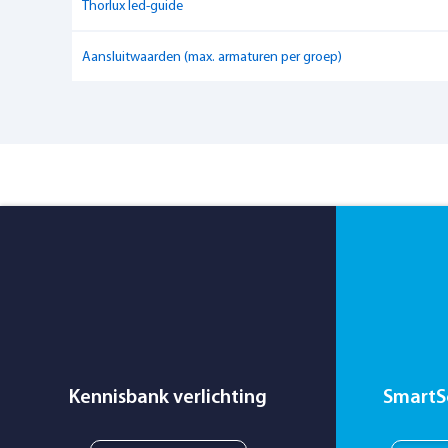
Thorlux led-guide
Kleurtemperatuur
4000 K
Aansluitwaarden (max. armaturen per groep)
Stralingskarakteristiek
Diepstralend
Kennisbank verlichting
SmartS