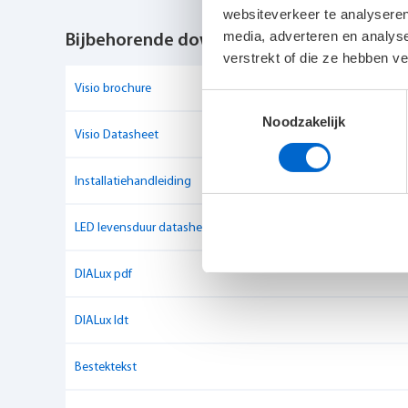
websiteverkeer te analyseren
media, adverteren en analys
IP-klasse
IP40
Bijbehorende downloads
verstrekt of die ze hebben v
IK-klasse
IK07
Visio brochure
Toestemmingsselectie
Noodzakelijk
Dimbaar
Ja
Visio Datasheet
Luxguard
Ja
Installatiehandleiding
Kleurweergave-index
Ra > 80
LED levensduur datasheet
Verbindingswaarde
UGR < 19
DIALux pdf
Lichtstroom
25.000 - 50.000 lumen
DIALux ldt
Aansluitvermogen
> 250W
Bestektekst
Powerfactor
> 0.95