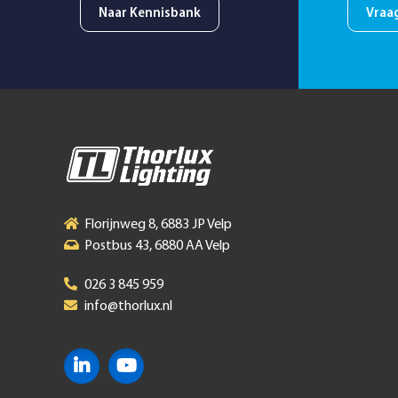
Naar Kennisbank
Vraa
Florijnweg 8, 6883 JP Velp
Postbus 43, 6880 AA Velp
026 3 845 959
info@thorlux.nl