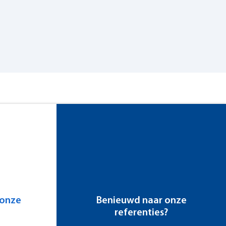
Axiaal 22.6
Parallel 18.5
 onze
Benieuwd naar onze
referenties?