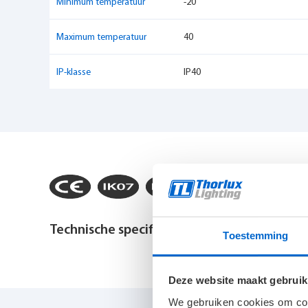
Minimum temperatuur
-20
Maximum temperatuur
40
IP-klasse
IP40
Technische specificaties bekijken
Toestemming
Montagewijze
Plafond opbouw
Deze website maakt gebruik
We gebruiken cookies om cont
Noodverlichting geïntegreerd
Optioneel