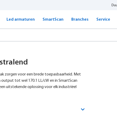
Du
Led armaturen
SmartScan
Branches
Service
stralend
gemak zorgen voor een brede toepasbaarheid. Met
n output tot wel 170.1 LL/cW en in SmartScan
een uitstekende oplossing voor elk industriëel