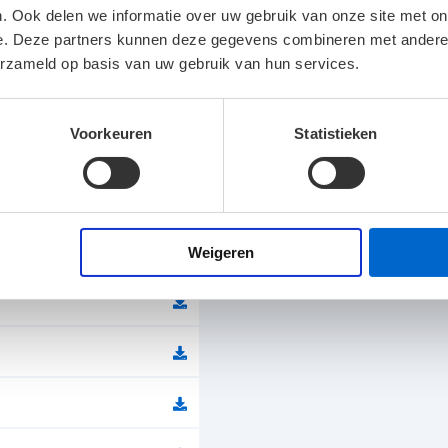
. Ook delen we informatie over uw gebruik van onze site met on
e. Deze partners kunnen deze gegevens combineren met andere i
Lichtstroom
erzameld op basis van uw gebruik van hun services.
Spanning
Voorkeuren
Statistieken
Kleur
Afmetingen
Temperatuurbereik
Weigeren
Klasse
Levensduur 25°C
energie-efficiëntie
Verblindingswaarde UGR