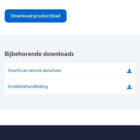
Voeding
CR2032 3V
Download productblad
Gewicht
100g
Bijbehorende downloads
SmartScan remote datasheet
Installatiehandleiding