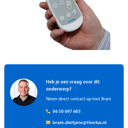
Heb je een vraag over dit
onderwerp?
Neem direct contact op met Bram
06 50 697 603
bram.dieltjens@thorlux.nl