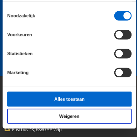
Toestemmingsselectie
Noodzakelijk
Voorkeuren
Benieuwd naar onze referenties?
Statistieken
Bekijk referenties
Marketing
Alles toestaan
Weigeren
Florijnweg 8, 6883 JP Velp
Postbus 43, 6880 AA Velp