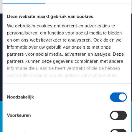
Spanning
230V AC/DC
Deze website maakt gebruik van cookies
We gebruiken cookies om content en advertenties te
Kleur
Wit (RAL 9016)
personaliseren, om functies voor social media te bieden
en om ons websiteverkeer te analyseren. Ook delen we
Afmetingen
597 x 597 x 132 mm
informatie over uw gebruik van onze site met onze
partners voor social media, adverteren en analyse. Deze
Klasse
1
partners kunnen deze gegevens combineren met andere
Kennisbank verlichting
informatie die u aan ze heeft verstrekt of die ze hebben
Levensduur 25°C
100K L80/B10
verzameld op basis van uw gebruik van hun services.
energie-efficiëntie
Naar Kennisbank
144.2 LL/cW
Toestemmingsselectie
Noodzakelijk
Verblindingswaarde UGR
X=4; Y=8; S=1H
Axiaal 17.8
Parallel 17.9
Voorkeuren