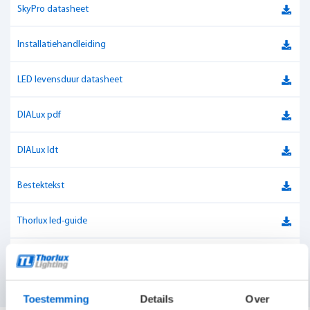
Luxguard
Ja
SkyPro datasheet
Kleurweergave-index
Ra > 80
Installatiehandleiding
Verbindingswaarde
UGR < 19
LED levensduur datasheet
Lichtstroom
2.500-5.000 lumen
DIALux pdf
Aansluitvermogen
20 - 50W
DIALux ldt
Powerfactor
> 0.95
Bestektekst
Kleurtemperatuur
4000 K
Thorlux led-guide
Materiaal
Poedergecoate verzinkt stalen body
Aansluitwaarden (max. armaturen per groep)
Aansluitvermogen
26W
Toestemming
Details
Over
Lichtstroom
3750 lm