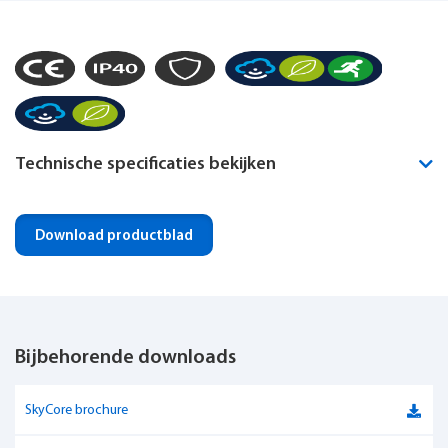
Technische specificaties bekijken
Montagewijze
Pendel
Download productblad
Noodverlichting geïntegreerd
Optioneel
IP-klasse
IP40
Bijbehorende downloads
IK-klasse
IK09
Dimbaar
Ja
SkyCore brochure