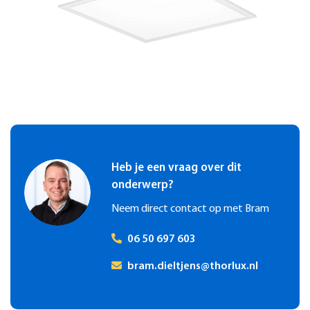
voor meer mogelijkheden om materialen te hergebruiken. Dit
plattegrond. Lichtregelingen kunnen vanaf de werkplek online
vermindert ook de afvalstroom.
gedaan worden en er is een volledige vrijheid om verschillende
scènes in te programmeren. Daarbij hebben de SmartScan
sensoren de mogelijkheid om andere data te meten en te
monitoren. Denk hierbij aan temperatuur, het CO2 gehalte en
de ruimtebezetting. Vanzelfsprekend is al deze informatie
beschikbaar in de online portal. Famostar SmartScan
noodverlichtingsarmaturen kunnen op hetzelfde SmartScan
portal geïntegreerd worden, waardoor op de meest
eenvoudige wijze voldaan wordt aan de wettelijke eis tot het
Heb je een vraag over dit
bijhouden van een logboek. Dit alles maakt SmartScan een
onderwerp?
innovatieve one-stop-shop in duurzaam gebouwbeheer.
Neem direct contact op met Bram
06 50 697 603
bram.dieltjens@thorlux.nl