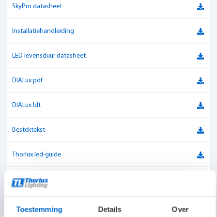
Luxguard
Ja
SkyPro datasheet
Kleurweergave-index
Ra > 80
Installatiehandleiding
Verbindingswaarde
UGR < 22
LED levensduur datasheet
Lichtstroom
5.000-10.000 lumen
DIALux pdf
Aansluitvermogen
20 - 50W
DIALux ldt
Powerfactor
> 0.95
Bestektekst
Kleurtemperatuur
4000 K
Thorlux led-guide
Materiaal
Poedergecoate verzinkt stalen body
Aansluitwaarden (max. armaturen per groep)
Aansluitvermogen
37W
Toestemming
Details
Over
Lichtstroom
5315 lm