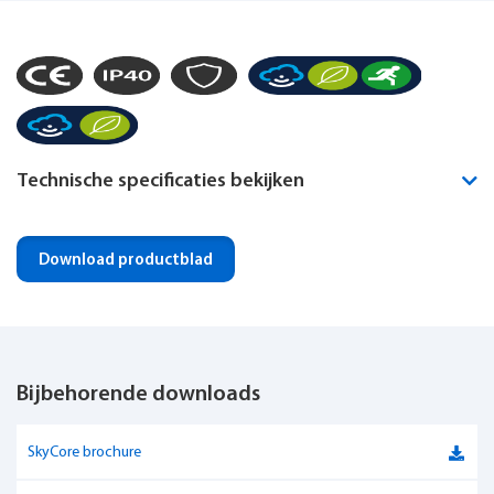
Technische specificaties bekijken
Montagewijze
Plafond inbouw
Download productblad
Noodverlichting geïntegreerd
Optioneel
IP-klasse
IP40
Bijbehorende downloads
IK-klasse
IK09
Dimbaar
Ja
SkyCore brochure