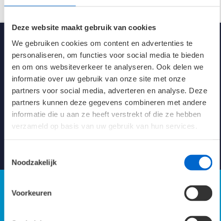
Spanning
230V AC/DC
Deze website maakt gebruik van cookies
We gebruiken cookies om content en advertenties te
Kleur
Wit (RAL 9016)
personaliseren, om functies voor social media te bieden
en om ons websiteverkeer te analyseren. Ook delen we
Afmetingen
597 x 597 x 132 mm
informatie over uw gebruik van onze site met onze
partners voor social media, adverteren en analyse. Deze
Klasse
1
partners kunnen deze gegevens combineren met andere
Kennisbank verlichting
informatie die u aan ze heeft verstrekt of die ze hebben
Levensduur 25°C
100K L80/B10
verzameld op basis van uw gebruik van hun services.
energie-efficiëntie
Naar Kennisbank
143.6 LL/cW
Toestemmingsselectie
Noodzakelijk
Verblindingswaarde UGR
X=4; Y=8; S=1H
Axiaal 19.0
Parallel 19.1
Voorkeuren