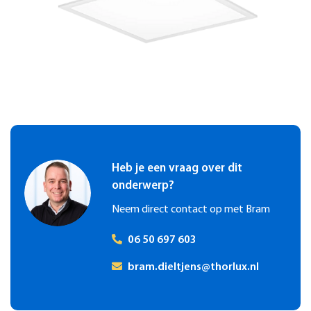
voor meer mogelijkheden om materialen te hergebruiken. Dit
plattegrond. Lichtregelingen kunnen vanaf de werkplek online
vermindert ook de afvalstroom.
gedaan worden en er is een volledige vrijheid om verschillende
scènes in te programmeren. Daarbij hebben de SmartScan
sensoren de mogelijkheid om andere data te meten en te
monitoren. Denk hierbij aan temperatuur, het CO2 gehalte en
de ruimtebezetting. Vanzelfsprekend is al deze informatie
beschikbaar in de online portal. Famostar SmartScan
noodverlichtingsarmaturen kunnen op hetzelfde SmartScan
portal geïntegreerd worden, waardoor op de meest
eenvoudige wijze voldaan wordt aan de wettelijke eis tot het
Heb je een vraag over dit
bijhouden van een logboek. Dit alles maakt SmartScan een
onderwerp?
innovatieve one-stop-shop in duurzaam gebouwbeheer.
Neem direct contact op met Bram
06 50 697 603
bram.dieltjens@thorlux.nl