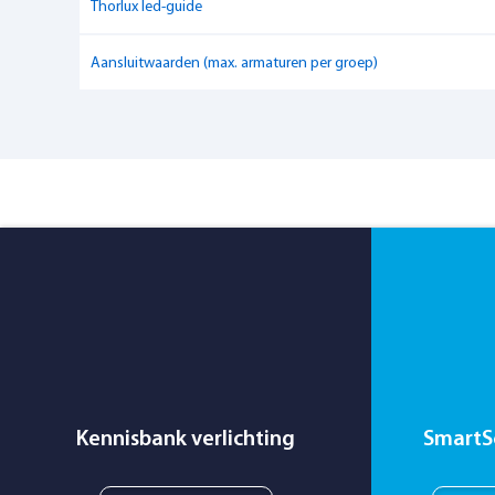
Thorlux led-guide
Kleurtemperatuur
4000 K
Aansluitwaarden (max. armaturen per groep)
Kennisbank verlichting
SmartS