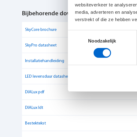
websiteverkeer te analyseren
media, adverteren en analys
IP-klasse
IP40
Bijbehorende downloads
verstrekt of die ze hebben v
IK-klasse
IK09
SkyCore brochure
Toestemmingsselectie
Noodzakelijk
Dimbaar
Ja
SkyPro datasheet
Luxguard
Ja
Installatiehandleiding
Kleurweergave-index
Ra > 80
LED levensduur datasheet
Verbindingswaarde
UGR < 19
DIALux pdf
Lichtstroom
2.500-5.000 lumen
DIALux ldt
Aansluitvermogen
20 - 50W
Bestektekst
Powerfactor
> 0.95