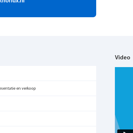
thorlux.nl
e-stop-shop in duurzaam gebouwbeheer.
Video
Presentatie en verkoop