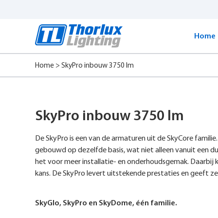
Start
content
Home
Home
>
SkyPro inbouw 3750 lm
SkyPro inbouw 3750 lm
De SkyPro is een van de armaturen uit de SkyCore familie.
gebouwd op dezelfde basis, wat niet alleen vanuit een d
het voor meer installatie- en onderhoudsgemak. Daarbij kri
kans. De SkyPro levert uitstekende prestaties en geeft ze
SkyGlo, SkyPro en SkyDome, één familie.