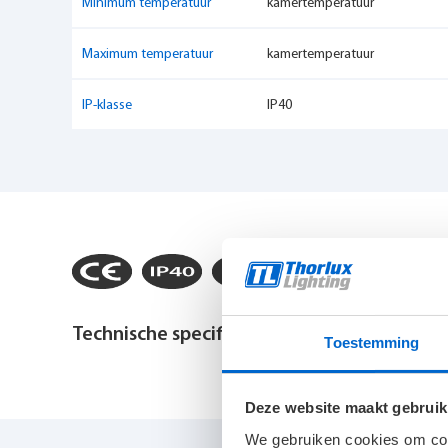
Minimum temperatuur
kamertemperatuur
Maximum temperatuur
kamertemperatuur
IP-klasse
IP40
Technische specificaties bekijken
Toestemming
Montagewijze
Plafond inbouw
Deze website maakt gebruik
We gebruiken cookies om cont
Noodverlichting geïntegreerd
Optioneel