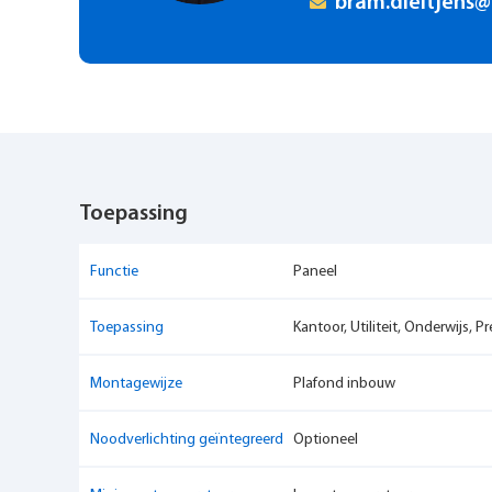
bram.dieltjens@
logboek. Dit alles maakt SmartScan een innovatieve on
Toepassing
Functie
Paneel
Toepassing
Kantoor, Utiliteit, Onderwijs, 
Montagewijze
Plafond inbouw
Noodverlichting geïntegreerd
Optioneel