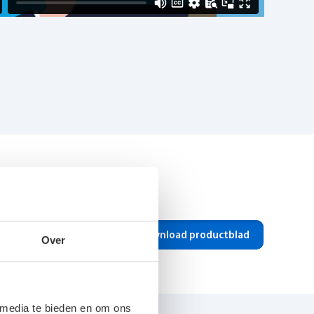
Download productblad
Over
Poedergecoate verzinkt stalen body
 media te bieden en om ons
26W