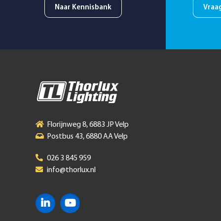
Naar Kennisbank
Vraa
Florijnweg 8, 6883 JP Velp
Postbus 43, 6880 AA Velp
026 3 845 959
info@thorlux.nl