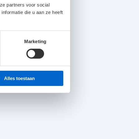
ze partners voor social
nformatie die u aan ze heeft
3750 lm
230V AC/DC
Marketing
Wit (RAL 9016)
597 x 597 x 132 mm
1
Alles toestaan
100K L80/B10
144.2 LL/cW
X=4; Y=8; S=1H
Axiaal 17.8
Parallel 17.9