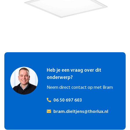
voor meer mogelijkheden om materialen te hergebruiken. Dit
plattegrond. Lichtregelingen kunnen vanaf de werkplek online
vermindert ook de afvalstroom.
gedaan worden en er is een volledige vrijheid om verschillende
scènes in te programmeren. Daarbij hebben de SmartScan
sensoren de mogelijkheid om andere data te meten en te
monitoren. Denk hierbij aan temperatuur, het CO2 gehalte en
de ruimtebezetting. Vanzelfsprekend is al deze informatie
beschikbaar in de online portal. Famostar SmartScan
noodverlichtingsarmaturen kunnen op hetzelfde SmartScan
portal geïntegreerd worden, waardoor op de meest
eenvoudige wijze voldaan wordt aan de wettelijke eis tot het
Heb je een vraag over dit
bijhouden van een logboek. Dit alles maakt SmartScan een
onderwerp?
innovatieve one-stop-shop in duurzaam gebouwbeheer.
Neem direct contact op met Bram
06 50 697 603
bram.dieltjens@thorlux.nl