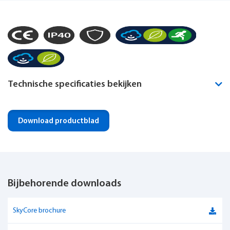
Technische specificaties bekijken
Montagewijze
Plafond inbouw
Download productblad
Noodverlichting geïntegreerd
Optioneel
IP-klasse
IP40
Bijbehorende downloads
IK-klasse
IK09
Dimbaar
Ja
SkyCore brochure