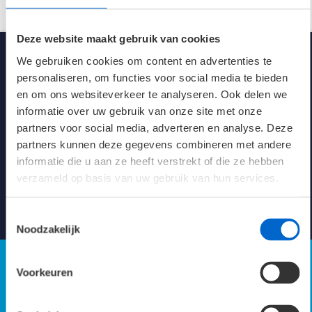
Spanning
230V AC/DC
Deze website maakt gebruik van cookies
We gebruiken cookies om content en advertenties te
Kleur
Wit (RAL 9016)
personaliseren, om functies voor social media te bieden
en om ons websiteverkeer te analyseren. Ook delen we
Afmetingen
597 x 597 x 132 mm
informatie over uw gebruik van onze site met onze
partners voor social media, adverteren en analyse. Deze
Klasse
1
partners kunnen deze gegevens combineren met andere
Kennisbank verlichting
informatie die u aan ze heeft verstrekt of die ze hebben
Levensduur 25°C
100K L80/B10
verzameld op basis van uw gebruik van hun services.
energie-efficiëntie
Naar Kennisbank
150.3 LL/cW
Toestemmingsselectie
Noodzakelijk
Verblindingswaarde UGR
X=4; Y=8; S=1H
Axiaal 16.6
Parallel 16.7
Voorkeuren