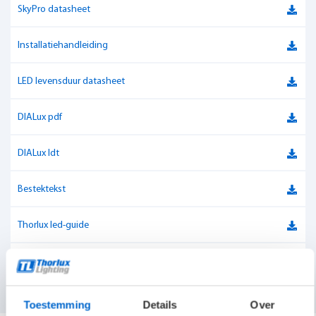
Luxguard
Ja
SkyPro datasheet
Kleurweergave-index
Ra > 80
Installatiehandleiding
Verbindingswaarde
UGR < 19
LED levensduur datasheet
Lichtstroom
2.500-5.000 lumen
DIALux pdf
Aansluitvermogen
5 - 20W
DIALux ldt
Powerfactor
> 0.95
Bestektekst
Kleurtemperatuur
4000 K
Thorlux led-guide
Materiaal
Poedergecoate verzinkt stalen body
Aansluitwaarden (max. armaturen per groep)
Aansluitvermogen
18W
Toestemming
Details
Over
Lichtstroom
2705 lm