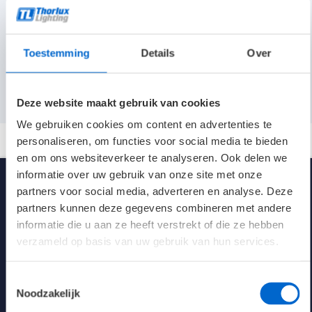
Bestektekst
Kleurtemperatuur
4000 K
Thorlux led-guide
Toestemming
Details
Over
Stralingskarakteristiek
Breedstralend
Aansluitwaarden (max. armaturen per groep)
Materiaal
Wit poedergecoat aluminium frame met
Deze website maakt gebruik van cookies
polycarbonaat diffuser
We gebruiken cookies om content en advertenties te
personaliseren, om functies voor social media te bieden
Aansluitvermogen
19W
en om ons websiteverkeer te analyseren. Ook delen we
informatie over uw gebruik van onze site met onze
Lichtstroom
2710 lm
partners voor social media, adverteren en analyse. Deze
partners kunnen deze gegevens combineren met andere
Spanning
230V AC/DC
informatie die u aan ze heeft verstrekt of die ze hebben
verzameld op basis van uw gebruik van hun services.
Kleur
zilver
Afmetingen
597 x 597 x 90 mm
Toestemmingsselectie
Kennisbank verlichting
Noodzakelijk
Klasse
1