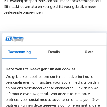
IK10 waarbij de Sport zelfs een ball-impact bescherming heeft.
Dit maakt de armaturen zeer geschikt voor gebruik in meer
veeleisende omgevingen.
SmartScan lichtmanagement
SmartScan
is een revolutionair draadloos lichtregelsysteem
Toestemming
Details
Over
waarmee gebruikers hun volledige operationele informatie én
energieprestatiegegevens voor alle SmartScan armaturen
kunnen bewaken. Informatie wordt weergegeven op de
Deze website maakt gebruik van cookies
SmartScan-website die overal toegankelijk is met behulp van
een computer, laptop, tablet of smartphone. De duidelijke
We gebruiken cookies om content en advertenties te
grafische interface toont de status van alle armaturen in één
personaliseren, om functies voor social media te bieden
overzicht of tot op elk individueel armatuur. Armaturen zijn via
en om ons websiteverkeer te analyseren. Ook delen we
een eigen mesh-netwerk (868 MHz) met elkaar gekoppeld, en
informatie over uw gebruik van onze site met onze
de informatie wordt via een gsm-signaal naar de webserver
partners voor social media, adverteren en analyse. Deze
gezonden. Zo is gegarandeerd geen toegang nodig tot welk
partners kunnen deze gegevens combineren met andere