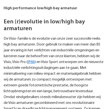
High performance low/high bay armatuur
Een (r)evolutie in low/high bay
armaturen
De Visio-familie is de evolutie van onze zeer succesvolle reeks
high bay armaturen. Door gebruik te maken van meer dan 85
jaar ervaring in het verlichten van industriële omgevingen en
luisteren naar de behoeften van onze klanten, hebben wij de
Visio, Visio Pro (
IP66
) en Visio Sport ontworpen om de nieuwste
industriële verlichtingsuitdagingen aan te gaan. Met
minimalisering van milieu-impact en materiaalgebruik hebben
wij de armaturen zo compact mogelijk ontworpen met
extreem goede fotometrische prestatie, de hoogste
lichtopbrengsten en een lange, betrouwbare levensduur.
Omdat eindgebruikers steeds milieubewuster zijn hebben wij
de Visio armaturen gecombineerd met ons revolutionaire
SmartScan draadloze lichtmanagement systeem. Zo kunnen