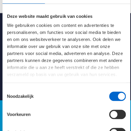
Kleur
Wit (RAL 9016)
Deze website maakt gebruik van cookies
Afmetingen
1500 x 102 x 84 mm
We gebruiken cookies om content en advertenties te
personaliseren, om functies voor social media te bieden
Klasse
1
en om ons websiteverkeer te analyseren. Ook delen we
informatie over uw gebruik van onze site met onze
Levensduur 25°C
67K L80/B10
partners voor social media, adverteren en analyse. Deze
partners kunnen deze gegevens combineren met andere
energie-efficiëntie
125.9 LL/cW
Kennisbank verlichting
informatie die u aan ze heeft verstrekt of die ze hebben
verzameld op basis van uw gebruik van hun services.
Naar Kennisbank
Toestemmingsselectie
Noodzakelijk
Voorkeuren