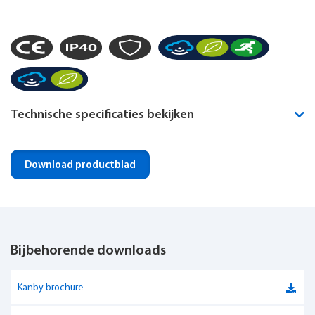
Technische specificaties bekijken
Montagewijze
Pendel
Download productblad
Noodverlichting geïntegreerd
Optioneel
IP-klasse
IP40
Bijbehorende downloads
Dimbaar
Ja
Luxguard
Ja
Kanby brochure