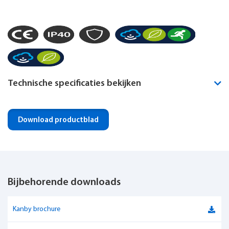
Technische specificaties bekijken
Montagewijze
Pendel
Download productblad
Noodverlichting geïntegreerd
Optioneel
IP-klasse
IP40
Bijbehorende downloads
Dimbaar
Ja
Luxguard
Ja
Kanby brochure