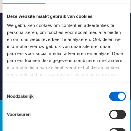
Kleur
Wit (RAL 9016)
Deze website maakt gebruik van cookies
Afmetingen
1500 x 102 x 84 mm
We gebruiken cookies om content en advertenties te
personaliseren, om functies voor social media te bieden
Klasse
1
en om ons websiteverkeer te analyseren. Ook delen we
informatie over uw gebruik van onze site met onze
Levensduur 25°C
67K L80/B10
partners voor social media, adverteren en analyse. Deze
partners kunnen deze gegevens combineren met andere
energie-efficiëntie
128.5 LL/cW
Kennisbank verlichting
informatie die u aan ze heeft verstrekt of die ze hebben
verzameld op basis van uw gebruik van hun services.
Naar Kennisbank
Toestemmingsselectie
Noodzakelijk
Voorkeuren