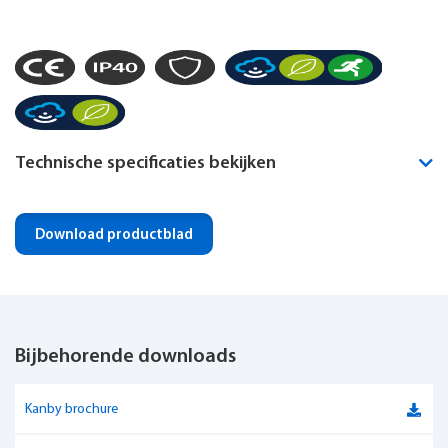
Technische specificaties bekijken
Montagewijze
Pendel
Download productblad
Noodverlichting geïntegreerd
Optioneel
IP-klasse
IP40
Bijbehorende downloads
Dimbaar
Ja
Luxguard
Ja
Kanby brochure