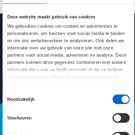
Spanning
230V AC/DC
Deze website maakt gebruik van cookies
Kleur
Wit (RAL 9016)
We gebruiken cookies om content en advertenties te
personaliseren, om functies voor social media te bieden
Afmetingen
1500 x 102 x 84 mm
en om ons websiteverkeer te analyseren. Ook delen we
informatie over uw gebruik van onze site met onze
Klasse
1
partners voor social media, adverteren en analyse. Deze
partners kunnen deze gegevens combineren met andere
Levensduur 25°C
67K L80/B10
Kennisbank verlichting
informatie die u aan ze heeft verstrekt of die ze hebben
verzameld op basis van uw gebruik van hun services.
energie-efficiëntie
133.9 LL/cW
Naar Kennisbank
Toestemmingsselectie
Verblindingswaarde UGR
X=4; Y=8; S=1H
Noodzakelijk
Axiaal 21.3
Parallel 19.3
Voorkeuren