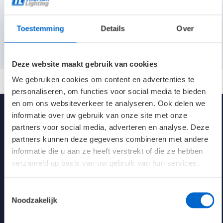
Thorlux led-guide
Materiaal
Polyester gecoat staal
Toestemming
Details
Over
Aansluitwaarden (max. armaturen per groep)
Aansluitvermogen
57W
Deze website maakt gebruik van cookies
Lichtstroom
5460 lm
We gebruiken cookies om content en advertenties te
personaliseren, om functies voor social media te bieden
Spanning
230V AC/DC
en om ons websiteverkeer te analyseren. Ook delen we
informatie over uw gebruik van onze site met onze
Kleur
Wit (RAL 9016)
partners voor social media, adverteren en analyse. Deze
partners kunnen deze gegevens combineren met andere
Afmetingen
Ø206 x 118 mm
informatie die u aan ze heeft verstrekt of die ze hebben
verzameld op basis van uw gebruik van hun services.
Klasse
I
Kennisbank verlichting
Toestemmingsselectie
Levensduur 25°C
50K L70/B10
Noodzakelijk
Naar Kennisbank
energie-efficiëntie
95.8 LL/cW