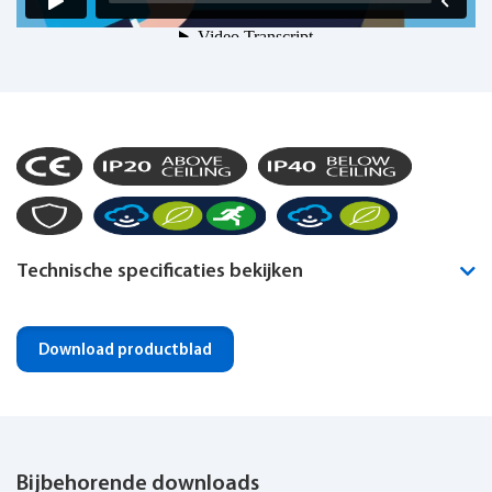
Technische specificaties bekijken
Montagewijze
Plafond inbouw
Download productblad
Noodverlichting geïntegreerd
Optioneel
IP-klasse
IP40
Bijbehorende downloads
Dimbaar
Ja