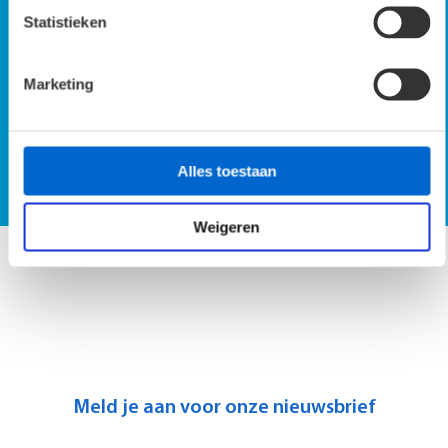
Statistieken
Marketing
SmartScan demo op locatie
Alles toestaan
Vraag SmartScan demo aan
Weigeren
Meld je aan voor onze nieuwsbrief