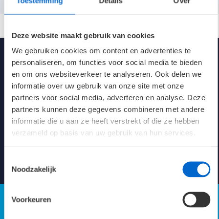
Toestemming
Details
Over
Lichtstroom
5255 lm
Deze website maakt gebruik van cookies
Spanning
230V AC/DC
We gebruiken cookies om content en advertenties te
personaliseren, om functies voor social media te bieden
Kleur
Wit (RAL 9016)
en om ons websiteverkeer te analyseren. Ook delen we
informatie over uw gebruik van onze site met onze
Afmetingen
Ø206 x 118 mm
partners voor social media, adverteren en analyse. Deze
partners kunnen deze gegevens combineren met andere
Klasse
I
informatie die u aan ze heeft verstrekt of die ze hebben
Kennisbank verlichting
verzameld op basis van uw gebruik van hun services.
Levensduur 25°C
50K L70/B10
Toestemmingsselectie
Naar Kennisbank
energie-efficiëntie
90.6 LL/cW
Noodzakelijk
Voorkeuren