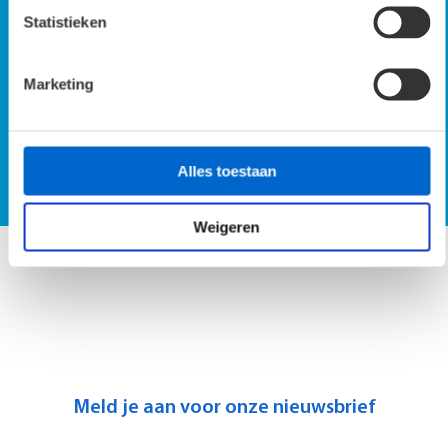
Parallel 19.3
Statistieken
Marketing
SmartScan demo op locatie
Alles toestaan
Vraag SmartScan demo aan
Weigeren
Meld je aan voor onze nieuwsbrief