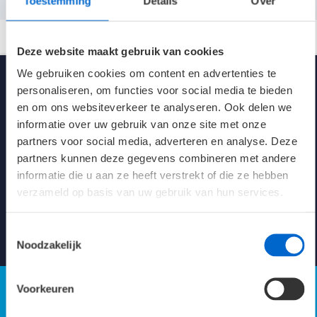
Toestemming
Details
Over
Aansluitvermogen
14W
Deze website maakt gebruik van cookies
Lichtstroom
1690 lm
We gebruiken cookies om content en advertenties te
personaliseren, om functies voor social media te bieden
Spanning
230V AC/DC
en om ons websiteverkeer te analyseren. Ook delen we
informatie over uw gebruik van onze site met onze
Kleur
Wit (RAL 9016)
partners voor social media, adverteren en analyse. Deze
partners kunnen deze gegevens combineren met andere
Afmetingen
Ø206 x 76 mm
informatie die u aan ze heeft verstrekt of die ze hebben
Kennisbank verlichting
verzameld op basis van uw gebruik van hun services.
Klasse
I
Toestemmingsselectie
Naar Kennisbank
Levensduur 25°C
50K L70/B10
Noodzakelijk
energie-efficiëntie
120.7 LL/cW
Voorkeuren
Verblindingswaarde UGR
X=4; Y=8; S=1H
Axiaal 19.3