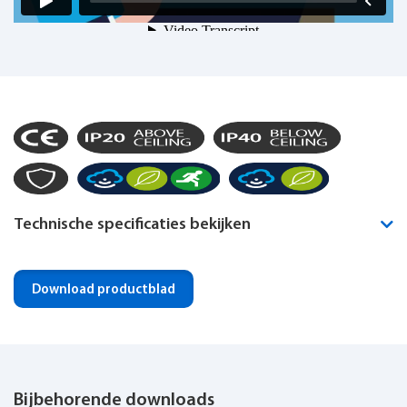
Technische specificaties bekijken
Montagewijze
Plafond inbouw
Download productblad
Noodverlichting geïntegreerd
Optioneel
IP-klasse
IP40
Bijbehorende downloads
Dimbaar
Ja