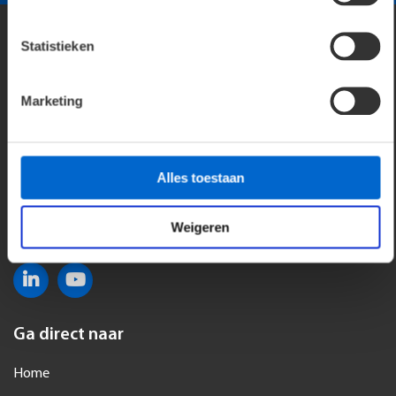
Statistieken
Marketing
Florijnweg 8, 6883 JP Velp
Postbus 43, 6880 AA Velp
Alles toestaan
026 3 845 959
info@thorlux.nl
Weigeren
Ga direct naar
Home